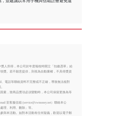
碼，並建議以常用手機與信箱註冊避免遺
。
列入中獎人所得，本公司於年度報稅時開立「扣繳憑單」給
可領獎。若不願意提供，則視為自動棄權，不具得獎資
ail、電話等聯絡資料不完整或不正確，導致無法核對
回。
之因素，致商品獎項必須變動時，本公司保留更換為等
服信箱 (service@cwmoney.net）聯絡本公
、處理、利用、刪除」等。
勿參與本活動。如對本活動有任何疑義，歡迎以電子郵