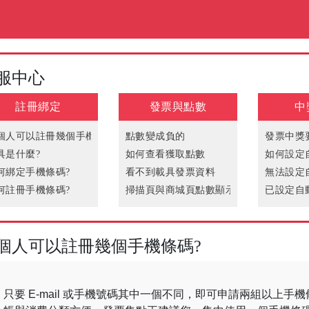
服中心
註冊綁定
發票與點數
中
個人可以註冊幾個手機條碼?
點數變成負的
發票中獎
具是什麼?
如何查看獲取點數
如何設定
何綁定手機條碼?
看不到載具發票資料
無法設定
何註冊手機條碼?
掃描頁與商城頁點數顯示不同步
已設定自
法綁定手機條碼
為何發票資料與實際消費不同?
何重新綁定條碼?
發票已被他人掃描
個人可以註冊幾個手機條碼?
只要 E-mail 或手機號碼其中一個不同，即可申請兩組以上