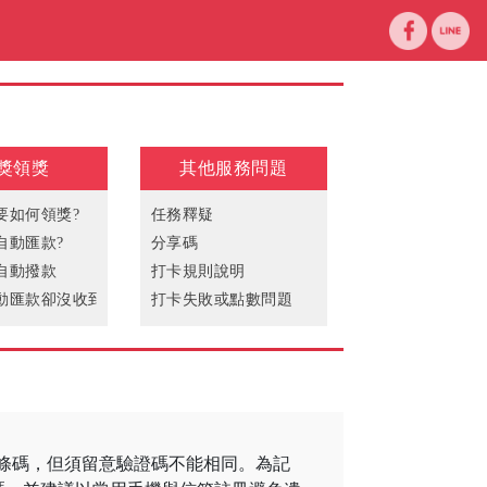
獎領獎
其他服務問題
要如何領獎?
任務釋疑
自動匯款?
分享碼
自動撥款
打卡規則說明
動匯款卻沒收到中獎獎金
打卡失敗或點數問題
沒有廣告可以看
無法下載更新
手機條碼，但須留意驗證碼不能相同。為記