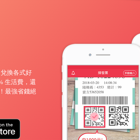
月兌換各式好
% 生活費，還
可領！最強省錢絕