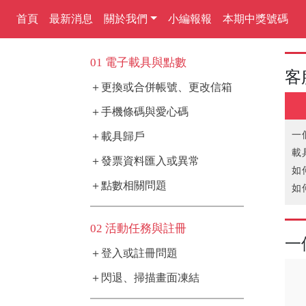
首頁
最新消息
關於我們
小編報報
本期中獎號碼
01 電子載具與點數
客
＋更換或合併帳號、更改信箱
＋手機條碼與愛心碼
一
＋載具歸戶
載
＋發票資料匯入或異常
如
＋點數相關問題
如
無
如
02 活動任務與註冊
一
＋登入或註冊問題
＋閃退、掃描畫面凍結