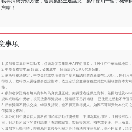
帳與消費分類方便，發票集點王建議您，集中使用一個手機條
忘唷！
意事項
1. 參加發票集點王活動者，必須為發票集點王APP使用者，且居住在中華民國地區 
2. 中獎資格需年滿 18 歲，如未成年，須由法定代理人代為領取。
3. 依所得稅法規定，中獎金額或獎項價值年度累積總額超過新臺幣1,000元，將
得獎人，故得獎人需提供身份證影本，依規定填寫並繳交稅款付款相關收據影本方
格 。
4. 參加者保證所有填寫資料均為真實且正確。如得獎者提供之資料，若因地址及e-m
資料或聯絡中獎者，視同放棄得獎資格，獎項將不另行補發 ，已使用之點數不予退
5. 所有獎項不提供交換、轉讓及折現，也不得更換得獎人。如因不可歸責於本公司
值獎項之權利 。
6. 本公司對中獎者個人資料僅用於本活動領獎使用，不挪為其他用途，且日後可以 e-mail 至客
司，對活動所留下的資料請求「查詢或閱覽、製給複製本、補充或更正、停止蒐集
7. 參加本活動同時，即視為同意接受相關之各項辦法與注意規範，倘不同意者，請